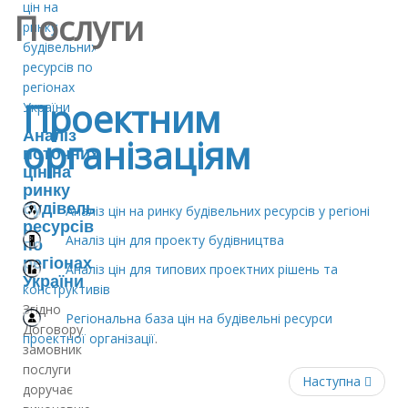
Послуги
Проектним
Аналіз
організаціям
поточних
цін на
ринку
будівельних
Аналіз цін на ринку будівельних ресурсів у регіоні
ресурсів
Аналіз цін для проекту будівництва
по
регіонах
Аналіз цін для типових проектних рішень та
України
конструктивів
Згідно
Регіональна база цін на будівельні ресурси
Договору
проектної організації
.
замовник
послуги
Наступна
доручає