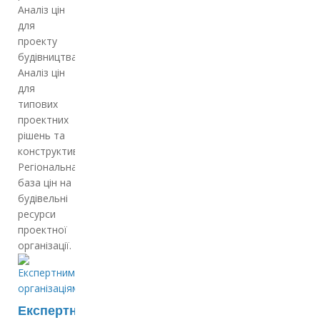
Аналіз цін
для
проекту
будівництва
Аналіз цін
для
типових
проектних
рішень та
конструктивів
Регіональна
база цін на
будівельні
ресурси
проектної
організації.
Експертним