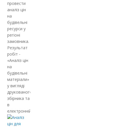
провести
аналіз цін
на
будівельні
ресурси у
регіоні
замовника.
Результат
робіт -
«Аналіз цін
на
будівельні
матеріали»
у вигляді
друкованого
збірника та
в
електронній…