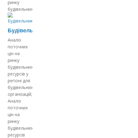
ринку
будівельних…
Будівельникам
Аналіз
поточних
цін на
ринку
будівельних
ресурсів у
регіоні для
будівельних
організацій;
Аналіз
поточних
цін на
ринку
будівельних
ресурсів