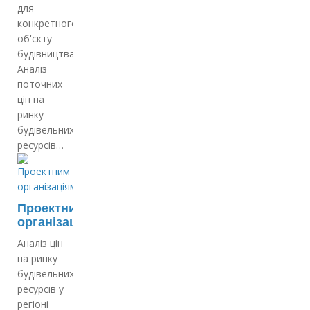
для
конкретного
об'єкту
будівництва;
Аналіз
поточних
цін на
ринку
будівельних
ресурсів…
Проектним
організаціям
Аналіз цін
на ринку
будівельних
ресурсів у
регіоні