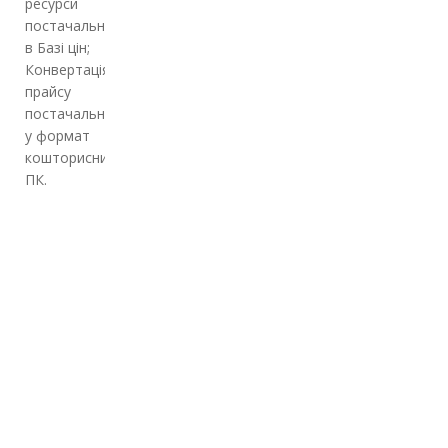
ресурси
постачальника
в Базі цін;
Конвертація
прайсу
постачальника
у формат
кошторисних
ПК.