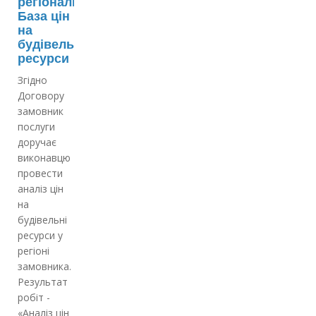
регіональна
База цін
на
будівельні
ресурси
Згідно
Договору
замовник
послуги
доручає
виконавцю
провести
аналіз цін
на
будівельні
ресурси у
регіоні
замовника.
Результат
робіт -
«Аналіз цін