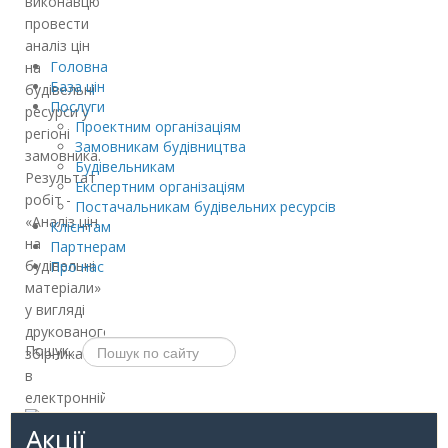
виконавцю
провести
аналіз цін
Головна
на
База цін
будівельні
Послуги
ресурси у
Проектним організаціям
регіоні
Замовникам будівництва
замовника.
Будівельникам
Результат
Експертним організаціям
робіт -
Постачальникам будівельних ресурсів
«Аналіз цін
Клієнтам
на
Партнерам
будівельні
Про нас
матеріали»
у вигляді
друкованого
Пошук...
збірника та
в
електронній…
Акції