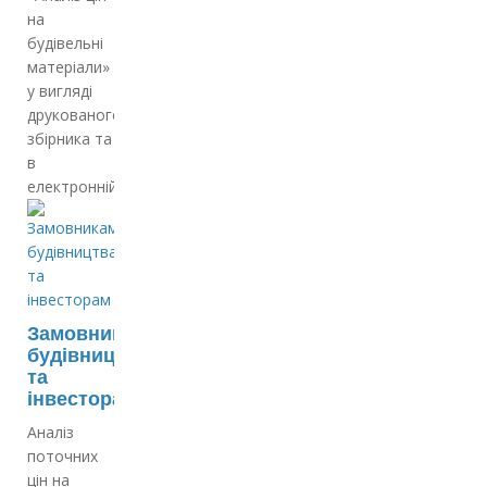
на
будівельні
матеріали»
у вигляді
друкованого
збірника та
в
електронній…
Замовникам
будівництва
та
інвесторам
Аналіз
поточних
цін на