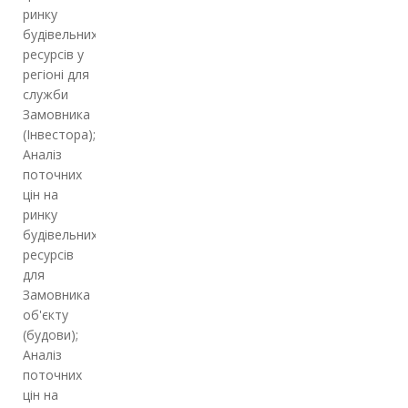
ринку
будівельних
ресурсів у
регіоні для
служби
Замовника
(Інвестора);
Аналіз
поточних
цін на
ринку
будівельних
ресурсів
для
Замовника
об'єкту
(будови);
Аналіз
поточних
цін на