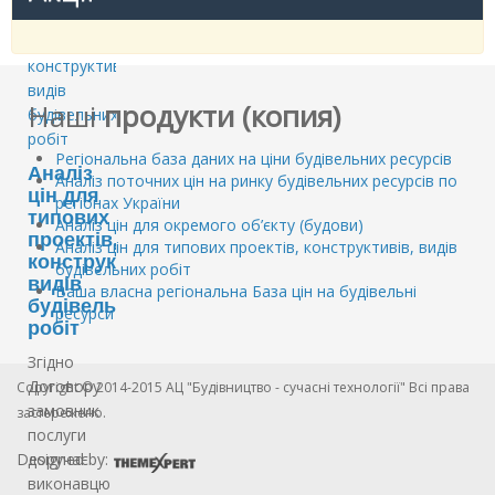
Наші
продукти (копия)
Регіональна база даних на ціни будівельних ресурсів
Аналіз
Аналіз поточних цін на ринку будівельних ресурсів по
цін для
регіонах України
типових
Аналіз цін для окремого об’єкту (будови)
проектів,
Аналіз цін для типових проектів, конструктивів, видів
конструктивів,
будівельних робіт
видів
Ваша власна регіональна База цін на будівельні
будівельних
ресурси
робіт
Згідно
Договору
Copyright © 2014-2015 АЦ "Будівництво - сучасні технології" Всі права
замовник
застережено.
послуги
Designed by:
доручає
виконавцю