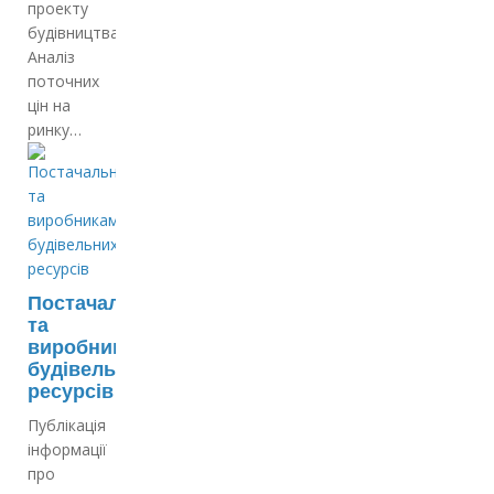
проекту
будівництва;
Аналіз
поточних
цін на
ринку…
Постачальникам
та
виробникам
будівельних
ресурсів
Публікація
інформації
про