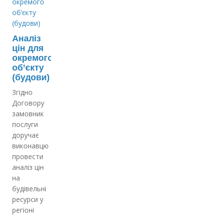
Аналіз
цін для
окремого
об’єкту
(будови)
Згідно
Договору
замовник
послуги
доручає
виконавцю
провести
аналіз цін
на
будівельні
ресурси у
регіоні