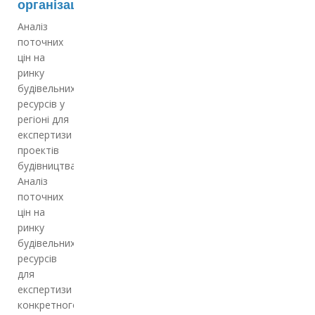
організаціям
Аналіз
поточних
цін на
ринку
будівельних
ресурсів у
регіоні для
експертизи
проектів
будівництва;
Аналіз
поточних
цін на
ринку
будівельних
ресурсів
для
експертизи
конкретного