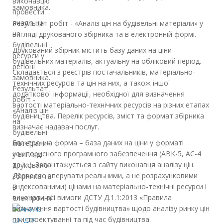
виконавцю
замовника.
провести
аналіз цін
Результат робіт - «Аналіз цін на будівельні матеріали» у
на
вигляді друкованого збірника та в електронній формі.
будівельні
Друкований збірник містить базу даних на ціни
ресурси у
будівельних матеріалів, актуальну на обліковий період.
регіоні
Складається з реєстрів постачальників, матеріально-
замовника.
технічних ресурсів та цін на них, а також іншої
Результат
додаткової інформації, необхідної для визначення
робіт -
вартості матеріально-технічних ресурсів на різних етапах
«Аналіз цін
будівництва. Перелік ресурсів, зміст та формат збірника
на
визначає надавач послуг.
будівельні
Електронна форма – база даних на ціни у форматі
матеріали»
кошторисного програмного забезпечення (АВК-5, АС-4
у вигляді
та ін.). Завантажується з сайту виконавця аналізу цін.
друкованого
Дозволяє оперувати реальними, а не розрахунковими
збірника та
(індексованими) цінами на матеріально-технічні ресурси і
в
виконати всі вимоги ДСТУ Д.1.1:2013 «Правила
електронній…
визначення вартості будівництва» щодо аналізу ринку цін
при проектуванні та під час будівництва.