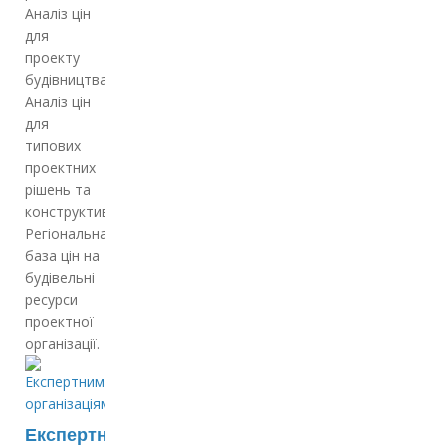
Аналіз цін
для
проекту
будівництва
Аналіз цін
для
типових
проектних
рішень та
конструктивів
Регіональна
база цін на
будівельні
ресурси
проектної
організації.
Експертним