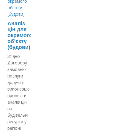
Аналіз
цін для
окремого
об’єкту
(будови)
Згідно
Договору
замовник
послуги
доручає
виконавцю
провести
аналіз цін
на
будівельні
ресурси у
регіоні