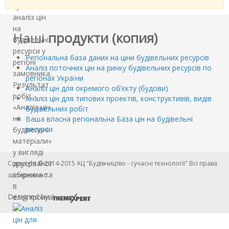
провести
аналіз цін
на
Наші
продукти (копия)
будівельні
ресурси у
Регіональна база даних на ціни будівельних ресурсів
регіоні
Аналіз поточних цін на ринку будівельних ресурсів по
замовника.
регіонах України
Результат
Аналіз цін для окремого об’єкту (будови)
робіт -
Аналіз цін для типових проектів, конструктивів, видів
«Аналіз цін
будівельних робіт
на
Ваша власна регіональна База цін на будівельні
ресурси
будівельні
матеріали»
у вигляді
друкованого
Copyright © 2014-2015 АЦ "Будівництво - сучасні технології" Всі права
збірника та
застережено.
в
Designed by:
електронній…