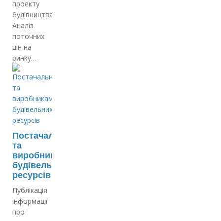
проекту
будівництва;
Аналіз
поточних
цін на
ринку…
Постачальникам
та
виробникам
будівельних
ресурсів
Публікація
інформації
про