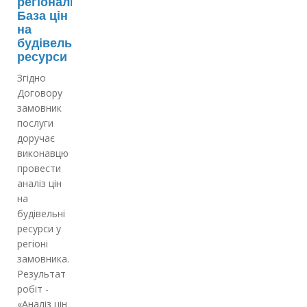
регіональна
База цін
на
будівельні
ресурси
Згідно
Договору
замовник
послуги
доручає
виконавцю
провести
аналіз цін
на
будівельні
ресурси у
регіоні
замовника.
Результат
робіт -
«Аналіз цін