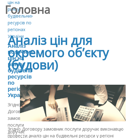
Головна
Аналіз цін для
Аналіз
окремого об’єкту
поточних
цін на
(будови)
ринку
будівельних
ресурсів
по
регіонах
України
Згідно
Договору
замовник
послуги
Згідно Договору замовник послуги доручає виконавцю
доручає
провести аналіз цін на будівельні ресурси у регіоні