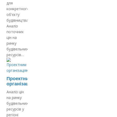
для
конкретного
об'єкту
будівництва;
Аналіз
поточних
цін на
ринку
будівельних
ресурсів…
Проектним
організаціям
Аналіз цін
на ринку
будівельних
ресурсів у
регіоні