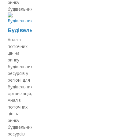
ринку
будівельних…
Будівельникам
Аналіз
поточних
цін на
ринку
будівельних
ресурсів у
регіоні для
будівельних
організацій;
Аналіз
поточних
цін на
ринку
будівельних
ресурсів