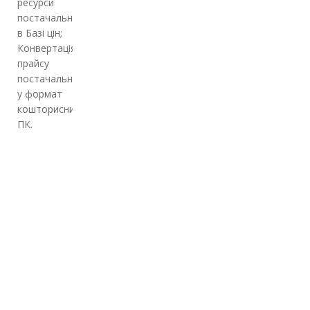
ресурси
постачальника
в Базі цін;
Конвертація
прайсу
постачальника
у формат
кошторисних
ПК.