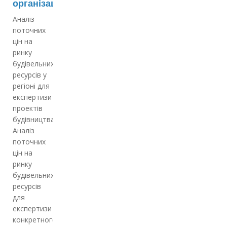
організаціям
Аналіз
поточних
цін на
ринку
будівельних
ресурсів у
регіоні для
експертизи
проектів
будівництва;
Аналіз
поточних
цін на
ринку
будівельних
ресурсів
для
експертизи
конкретного