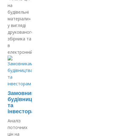
на
будівельні
матеріали»
у вигляді
друкованого
збірника та
в
електронній…
Замовникам
будівництва
та
інвесторам
Аналіз
поточних
цін на