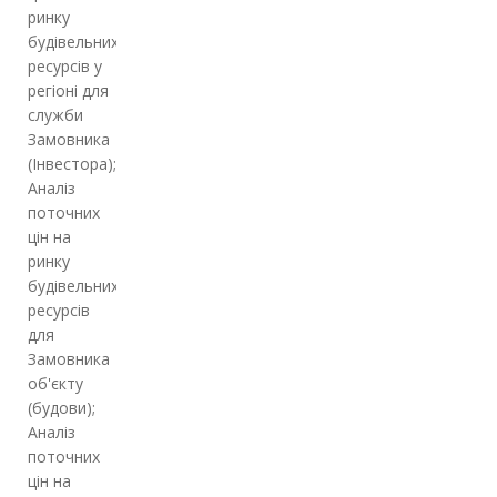
ринку
будівельних
ресурсів у
регіоні для
служби
Замовника
(Інвестора);
Аналіз
поточних
цін на
ринку
будівельних
ресурсів
для
Замовника
об'єкту
(будови);
Аналіз
поточних
цін на