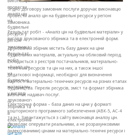
виконавцю
провести
Згідно Договору замовник послуги доручає виконавцю
аналіз цін
провести аналіз цін на будівельні ресурси у регіоні
на
замовника.
будівельні
Результат робіт - «Аналіз цін на будівельні матеріали» у
ресурси у
вигляді друкованого збірника та в електронній формі.
регіоні
замовника.
Друкований збірник містить базу даних на ціни
Результат
будівельних матеріалів, актуальну на обліковий період.
робіт -
Складається з реєстрів постачальників, матеріально-
«Аналіз цін
технічних ресурсів та цін на них, а також іншої
на
додаткової інформації, необхідної для визначення
будівельні
вартості матеріально-технічних ресурсів на різних етапах
матеріали»
будівництва. Перелік ресурсів, зміст та формат збірника
у вигляді
визначає надавач послуг.
друкованого
Електронна форма – база даних на ціни у форматі
збірника та
кошторисного програмного забезпечення (АВК-5, АС-4
в
та ін.). Завантажується з сайту виконавця аналізу цін.
електронній…
Дозволяє оперувати реальними, а не розрахунковими
(індексованими) цінами на матеріально-технічні ресурси і