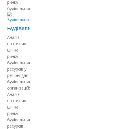
ринку
будівельних…
Будівельникам
Аналіз
поточних
цін на
ринку
будівельних
ресурсів у
регіоні для
будівельних
організацій;
Аналіз
поточних
цін на
ринку
будівельних
ресурсів