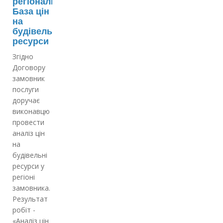
регіональна
База цін
на
будівельні
ресурси
Згідно
Договору
замовник
послуги
доручає
виконавцю
провести
аналіз цін
на
будівельні
ресурси у
регіоні
замовника.
Результат
робіт -
«Аналіз цін