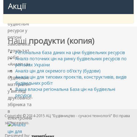
Акції
провести
аналіз цін
на
будівельні
ресурси у
регіоні
Наші
продукти (копия)
замовника.
Результат
Регіональна база даних на ціни будівельних ресурсів
робіт -
Аналіз поточних цін на ринку будівельних ресурсів по
«Аналіз цін
регіонах України
на
Аналіз цін для окремого об’єкту (будови)
Аналіз цін для типових проектів, конструктивів, видів
будівельні
будівельних робіт
матеріали»
Ваша власна регіональна База цін на будівельні
у вигляді
ресурси
друкованого
збірника та
в
Copyright © 2014-2015 АЦ "Будівництво - сучасні технології" Всі права
електронній…
застережено.
Designed by: