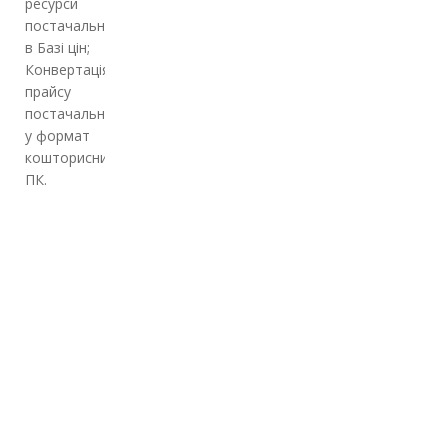
ресурси
постачальника
в Базі цін;
Конвертація
прайсу
постачальника
у формат
кошторисних
ПК.