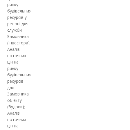
ринку
будівельних
ресурсів у
регіоні для
служби
Замовника
(Інвестора);
Аналіз
поточних
цін на
ринку
будівельних
ресурсів
для
Замовника
об'єкту
(будови);
Аналіз
поточних
цін на