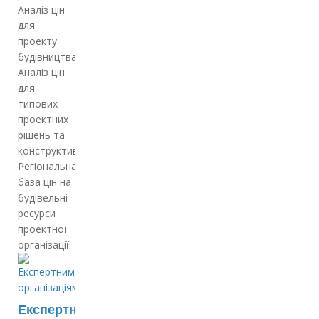
Аналіз цін
для
проекту
будівництва
Аналіз цін
для
типових
проектних
рішень та
конструктивів
Регіональна
база цін на
будівельні
ресурси
проектної
організації.
Експертним