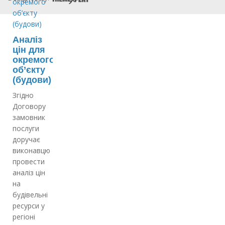
Аналіз
цін для
окремого
об’єкту
(будови)
Згідно
Договору
замовник
послуги
доручає
виконавцю
провести
аналіз цін
на
будівельні
ресурси у
регіоні