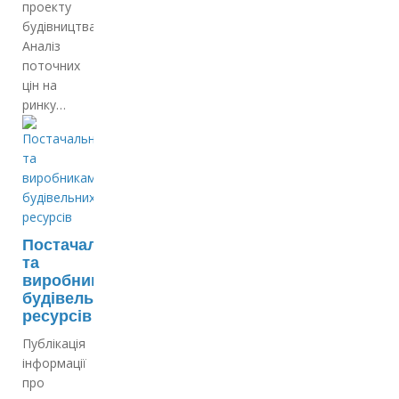
проекту
будівництва;
Аналіз
поточних
цін на
ринку…
Постачальникам
та
виробникам
будівельних
ресурсів
Публікація
інформації
про