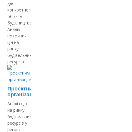
для
конкретного
об'єкту
будівництва;
Аналіз
поточних
цін на
ринку
будівельних
ресурсів…
Проектним
організаціям
Аналіз цін
на ринку
будівельних
ресурсів у
регіоні