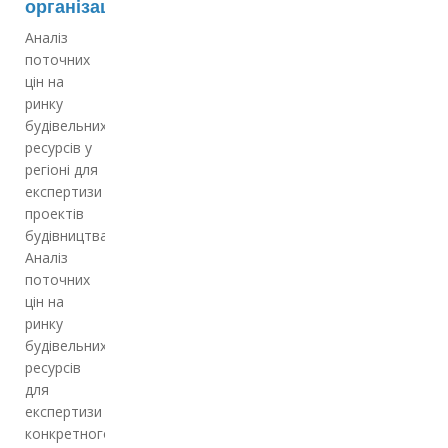
організаціям
Аналіз
поточних
цін на
ринку
будівельних
ресурсів у
регіоні для
експертизи
проектів
будівництва;
Аналіз
поточних
цін на
ринку
будівельних
ресурсів
для
експертизи
конкретного