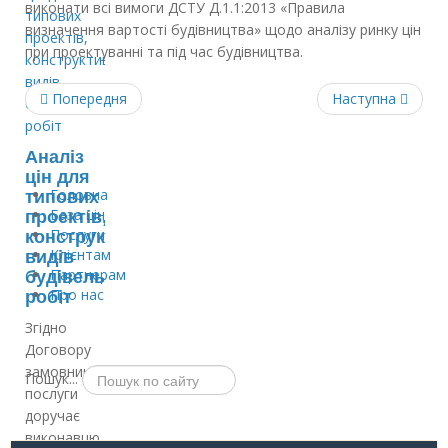
виконати всі вимоги ДСТУ Д.1.1:2013 «Правила
визначення вартості будівництва» щодо аналізу ринку цін
при проектуванні та під час будівництва.
Попередня
Наступна
Аналіз
цін для
Головна
типових
База цін
проектів,
Послуги
конструктивів,
Клієнтам
видів
Партнерам
будівельних
Про нас
робіт
Згідно
Договору
замовник
Пошук...
послуги
доручає
виконавцю