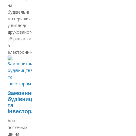
на
будівельні
матеріали»
у вигляді
друкованого
збірника та
в
електронній…
Замовникам
будівництва
та
інвесторам
Аналіз
поточних
цін на