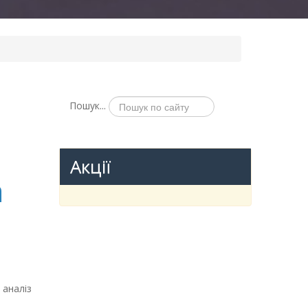
Пошук...
Акції
а
 аналіз