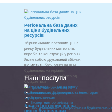
Регіональна база даних
на ціни будівельних
ресурсів
Збірник «Аналіз поточних цін на
ринку будівельних матеріалів,
виробів та конструкцій у регіоні»
Являє собою друкований збірник,
що містить базу даних на ціни
будівельних матеріалів,
Наші
послуги
актуальну на обліковий період.
Складається…
Проектним організаціям
Замовникам будівництва та інвесторам
Будівельникам
Експертним організаціям
Аналіз поточних цін на
Постачальникам та виробникам будівельних ре
ринку будівельних