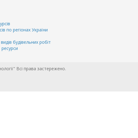
урсів
сів по регіонах України
 видів будівельних робіт
і ресурси
нології" Всі права застережено.