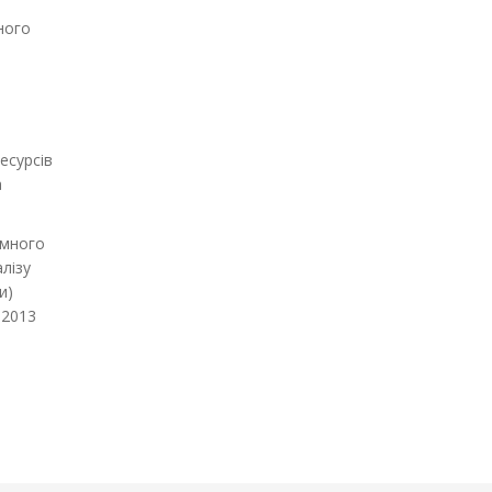
аного
есурсів
а
амного
лізу
и)
:2013