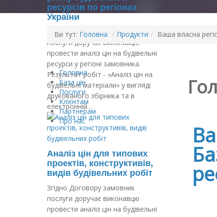
ресурсів по регіонах
України
Згідно Договору замовник
Ви тут:
Головна
/
Продукти
/
Ваша власна регіо
послуги доручає виконавцю
провести аналіз цін на будівельні
ресурси у регіоні замовника.
Головна
Результат робіт - «Аналіз цін на
Го
База цін
будівельні матеріали» у вигляді
Послуги
друкованого збірника та в
Клієнтам
електронній…
Партнерам
Про нас
Ва
Ба
Аналіз цін для типових
проектів, конструктивів,
ре
видів будівельних робіт
Згідно Договору замовник
послуги доручає виконавцю
провести аналіз цін на будівельні