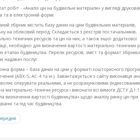
ат робіт - «Аналіз цін на будівельні матеріали» у вигляді друков
а та в електронній формі.
ний збірник містить базу даних на ціни будівельних матеріалів,
ну на обліковий період. Складається з реєстрів постачальників,
льно-технічних ресурсів та цін на них, а також іншої додаткової
ції, необхідної для визначення вартості матеріально-технічних р
их етапах будівництва. Перелік ресурсів, зміст та формат збірник
є надавач послуг.
онна форма – база даних на ціни у форматі кошторисного прогр
чення (АВК-5, АС-4 та ін.). Завантажується з сайту виконавця ана
озволяє оперувати реальними, а не розрахунковими (індексованим
на матеріально-технічні ресурси і виконати всі вимоги ДСТУ Д.1.1
а визначення вартості будівництва» щодо аналізу ринку цін при
ванні та під час будівництва.
ередня