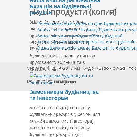
Ваша власна регіональна
База цін на будівельні
Наші
продукти (копия)
ресурси
Згідно Договору замовник
Регіональна база даних на ціни будівельних рес
послуги доручає виконавцю
Аналіз поточних цін на ринку будівельних ресур
провести аналіз цін на будівельні
Аналіз цін для окремого об’єкту (будови)
Аналіз цін для типових проектів, конструктивів,
ресурси у регіоні замовника.
Ваша власна регіональна База цін на будівельн
Результат робіт - «Аналіз цін на
будівельні матеріали» у вигляді
друкованого збірника та в
Copyright © 2014-2015 АЦ "Будівництво - сучасні тех
електронній…
Designed by:
Замовникам будівництва
та інвесторам
Аналіз поточних цін на ринку
будівельних ресурсів у регіоні для
служби Замовника (Інвестора);
Аналіз поточних цін на ринку
будівельних ресурсів для