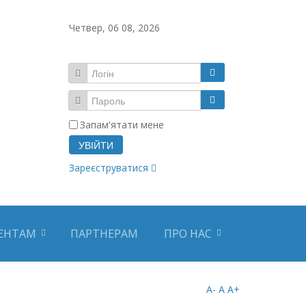
Четвер, 06 08, 2026
Запам'ятати мене
УВІЙТИ
Зареєструватися
ЄНТАМ
ПАРТНЕРАМ
ПРО НАС
A-
A
A+