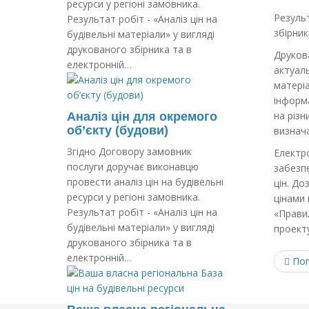
ресурси у регіоні замовника.
Результ
Результат робіт - «Аналіз цін на
збірник
будівельні матеріали» у вигляді
друкованого збірника та в
Друкова
електронній…
актуаль
матеріа
інформа
на різн
Аналіз цін для окремого
об’єкту (будови)
визнача
Згідно Договору замовник
Електр
послуги доручає виконавцю
забезпе
провести аналіз цін на будівельні
цін. Д
ресурси у регіоні замовника.
цінами 
Результат робіт - «Аналіз цін на
«Правил
будівельні матеріали» у вигляді
проекту
друкованого збірника та в
електронній…
Поп