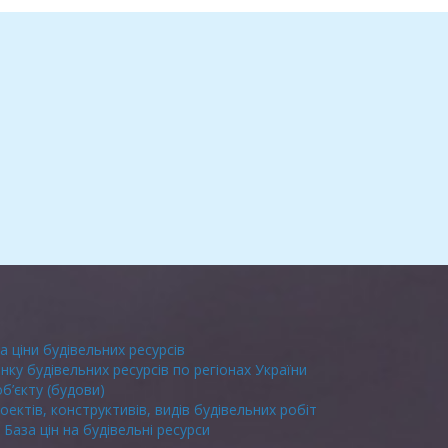
а ціни будівельних ресурсів
инку будівельних ресурсів по регіонах України
об’єкту (будови)
оектів, конструктивів, видів будівельних робіт
База цін на будівельні ресурси