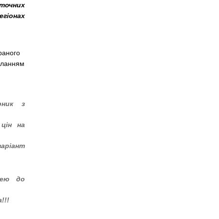
оточних
егіонах
браного
силанням
ник з
цін на
аріант
нею до
!!
!