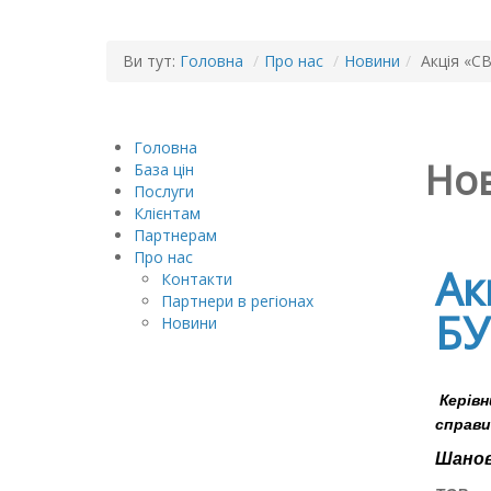
Ви тут:
Головна
/
Про нас
/
Новини
/
Акція «
Головна
Но
База цін
Послуги
Клієнтам
Партнерам
Про нас
Ак
Контакти
Партнери в регіонах
БУ
Новини
Керів
справи!
Шанов