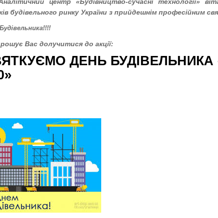
Аналітичний центр «Будівництво-сучасні технології»
віта
ків будівельного ринку України з
прийдешнім
професійним св
Будівельника!!!!
рошує Вас долучитися до акції:
ВЯТКУЄМО ДЕНЬ БУДІВЕЛЬНИКА 
0»