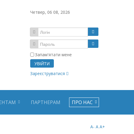
Четвер, 06 08, 2026
Запам'ятати мене
УВІЙТИ
Зареєструватися
ЄНТАМ
ПАРТНЕРАМ
ПРО НАС
A-
A
A+