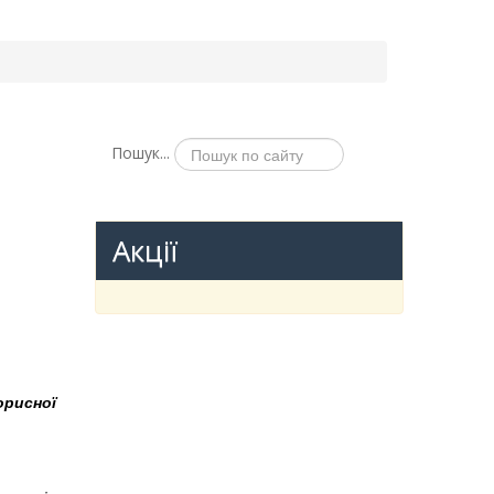
Пошук...
Акції
орисної