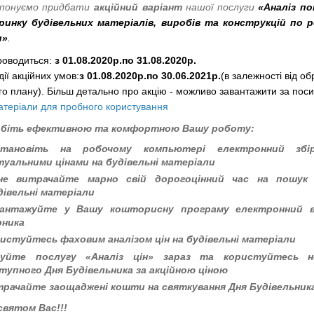
понуємо придбати
акційний варіант
нашої послуги
«Аналіз п
 ринку будівельних матеріалів, виробів та конструкцій по р
и»
.
роводиться:
з
01.08.2020р.
по
31.08.2020р.
дії
акційних
умов:
з
01.08.2020р.
по
30.06.2021р.
(в залежності від о
го плану
)
. Більш детально про акцію - можливо завантажити за по
атеріали для пробного користування
біть ефективною та комфортною Вашу роботу:
становіть
на робочому компьютері
електронний
збір
туальними цінами на будівельні матеріали
не витрача
йте
марно свій дорогоцінний час на пошук 
дівельні матеріали
вантаж
уйте
у
Вашу
кошторисну програму електронний в
рника
ристуйтесь
фахови
м
аналіз
ом
цін на будівельні матеріали
пуйте послугу «Аналіз цін» зараз та користуйтесь 
тупного Дня Будівельника за акційною ціною
рачайте заощаджені кошти на святкування Дня Будівельника
 святом Вас!!!