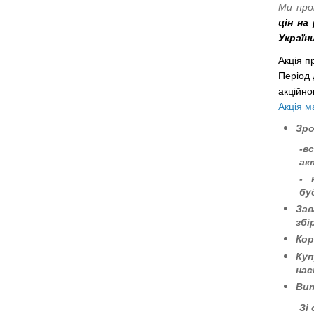
Ми про
цін на
Україн
Акція
п
Період
акційно
Акція м
Зро
-в
ак
- 
бу
З
а
збі
Ко
Ку
нас
Вит
Зі