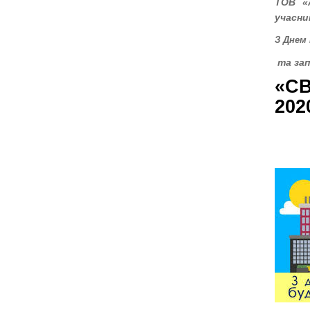
ТОВ
«
учасни
З Днем 
та зап
«С
202