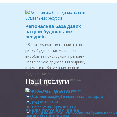
Регіональна база даних
на ціни будівельних
ресурсів
Збірник «Аналіз поточних цін на
ринку будівельних матеріалів,
виробів та конструкцій у регіоні»
Являє собою друкований збірник,
що містить базу даних на ціни
будівельних матеріалів,
Наші
послуги
актуальну на обліковий період.
Складається…
Проектним організаціям
Замовникам будівництва та інвесторам
Будівельникам
Експертним організаціям
Аналіз поточних цін на
Постачальникам та виробникам будівельних ре
ринку будівельних