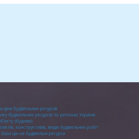
а ціни будівельних ресурсів
инку будівельних ресурсів по регіонах України
об’єкту (будови)
оектів, конструктивів, видів будівельних робіт
База цін на будівельні ресурси