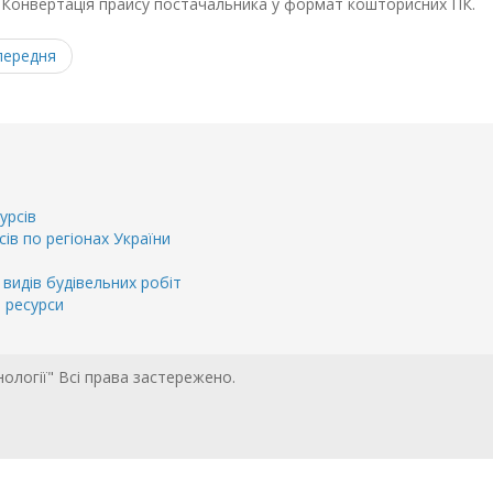
онвертація прайсу постачальника у формат кошторисних ПК.
ередня
урсів
сів по регіонах України
 видів будівельних робіт
і ресурси
нології" Всі права застережено.