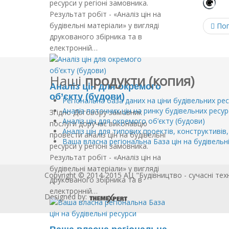
К
ресурси у регіоні замовника.
Результат робіт - «Аналіз цін на
будівельні матеріали» у вигляді
Поп
друкованого збірника та в
електронній…
Наші
продукти (копия)
Аналіз цін для окремого
об’єкту (будови)
Регіональна база даних на ціни будівельних рес
Аналіз поточних цін на ринку будівельних ресур
Згідно Договору замовник
Аналіз цін для окремого об’єкту (будови)
послуги доручає виконавцю
Аналіз цін для типових проектів, конструктивів,
провести аналіз цін на будівельні
Ваша власна регіональна База цін на будівельн
ресурси у регіоні замовника.
Результат робіт - «Аналіз цін на
будівельні матеріали» у вигляді
Copyright © 2014-2015 АЦ "Будівництво - сучасні тех
друкованого збірника та в
електронній…
Designed by: