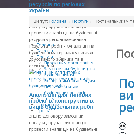
ресурсів по регіонах
України
Згідно Договору замовник
Ви тут:
Головна
/
Послуги
/
Постачальникам та
послуги доручає виконавцю
провести аналіз цін на будівельні
ресурси у регіоні замовника.
Головна
Результат робіт - «Аналіз цін на
По
База цін
будівельні матеріали» у вигляді
Послуги
друкованого збірника та в
Проектним організаціям
електронній…
Замовникам будівництва
Будівельникам
По
Експертним організаціям
Постачальникам
ви
будівельних ресурсів
Аналіз цін для типових
Клієнтам
проектів, конструктивів,
ре
Партнерам
видів будівельних робіт
Про нас
Згідно Договору замовник
послуги доручає виконавцю
П
провести аналіз цін на будівельні