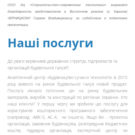
ООО АЦ «Строительство-современные технологии» выражает
благодарность представителю в Восточном регионе (г. Харьков)
ЧЕРНИЦКОМУ Сергею Владимировичу за содействие в подготовке
презентации.
Наші послуги
До уваги керівників державних структур, підприємств та
організацій будівельної галузі!!!
Аналітичний центр «Будівництво-сучасні технології» в 2015
році вивело на ринок будівельної галузі новий продукт:
Послуга «Аналіз поточних цін на ринку будівельних
матеріалів, виробів та конструкцій по регіонах України». Хто
наші клієнти? У першу чергу ми зробили цю послугу для
користувачів кошторисного програмного забезпечення
(наприклад -АВК-5, АС-4, чи іншого). Якщо Ви - проектна
організація, замовник будівництва, розпорядник бюджетних
коштів, підрядна організація, експертний центр чи