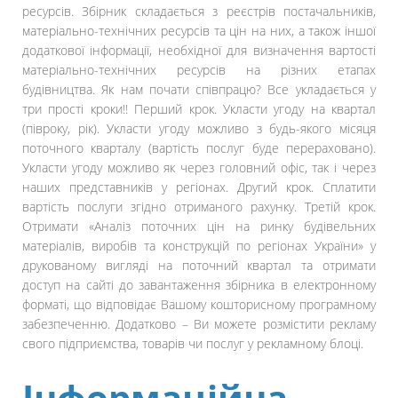
ресурсів. Збірник складається з реєстрів постачальників,
матеріально-технічних ресурсів та цін на них, а також іншої
додаткової інформації, необхідної для визначення вартості
матеріально-технічних ресурсів на різних етапах
будівництва. Як нам почати співпрацю? Все укладається у
три прості кроки!! Перший крок. Укласти угоду на квартал
(півроку, рік). Укласти угоду можливо з будь-якого місяця
поточного кварталу (вартість послуг буде перераховано).
Укласти угоду можливо як через головний офіс, так і через
наших представників у регіонах. Другий крок. Сплатити
вартість послуги згідно отриманого рахунку. Третій крок.
Отримати «Аналіз поточних цін на ринку будівельних
матеріалів, виробів та конструкцій по регіонах України» у
друкованому вигляді на поточний квартал та отримати
доступ на сайті до завантаження збірника в електронному
форматі, що відповідає Вашому кошторисному програмному
забезпеченню. Додатково – Ви можете розмістити рекламу
свого підприємства, товарів чи послуг у рекламному блоці.
Інформаційна