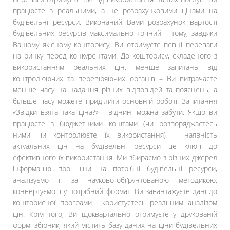
працюєте з реальними, а не розрахунковими цінами на
будівельні ресурси. Виконаний Вами розрахунок вартості
будівельних ресурсів максимально точний – тому, завдяки
Вашому якісному кошторису, Ви отримуєте певні переваги
на ринку перед конкурентами. До кошторису, складеного з
використанням реальних цін, менше запитань від
контролюючих та перевіряючих органів – Ви витрачаєте
менше часу на надання різних відповідей та пояснень, а
більше часу можете приділити основній роботі. Запитання
«Звідки взята така ціна?» - віднині можна забути. Якщо ви
працюєте з бюджетними коштами (чи розпоряджаєтесь
ними чи контролюєте їх використання) – наявність
актуальних цін на будівельні ресурси це ключ до
ефективного їх використання. Ми збираємо з різних джерел
інформацію про ціни на потрібні будівельні ресурси,
аналізуємо її за науково-обґрунтованою методикою,
конвертуємо її у потрібний формат. Ви завантажуєте дані до
кошторисної програми і користуєтесь реальним аналізом
цін. Крім того, Ви щоквартально отримуєте у друкованій
формі збірник, який містить базу даних на ціни будівельних