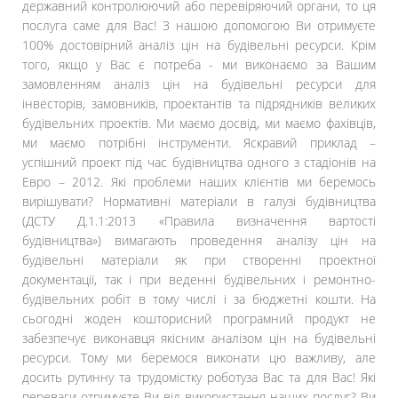
державний контролюючий або перевіряючий органи, то ця
послуга саме для Вас! З нашою допомогою Ви отримуєте
100% достовірний аналіз цін на будівельні ресурси. Крім
того, якщо у Вас є потреба - ми виконаємо за Вашим
замовленням аналіз цін на будівельні ресурси для
інвесторів, замовників, проектантів та підрядників великих
будівельних проектів. Ми маємо досвід, ми маємо фахівців,
ми маємо потрібні інструменти. Яскравий приклад –
успішний проект під час будівництва одного з стадіонів на
Евро – 2012. Які проблеми наших клієнтів ми беремось
вирішувати? Нормативні матеріали в галузі будівництва
(ДСТУ Д.1.1:2013 «Правила визначення вартості
будівництва») вимагають проведення аналізу цін на
будівельні матеріали як при створенні проектної
документації, так і при веденні будівельних і ремонтно-
будівельних робіт в тому числі і за бюджетні кошти. На
сьогодні жоден кошторисний програмний продукт не
забезпечує виконавця якісним аналізом цін на будівельні
ресурси. Тому ми беремося виконати цю важливу, але
досить рутинну та трудомістку роботуза Вас та для Вас! Які
переваги отримуєте Ви від використання наших послуг? Ви