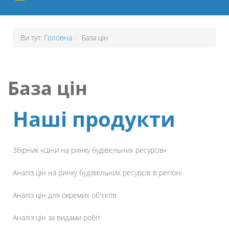
Ви тут:
Головна
/
База цін
База цін
Наші продукти
Збірник «
Ціни на ринку
будівельних ресурсів
»
Аналіз цін на
ринку будівельних
ресурсів
в
регіоні
Аналіз цін
для
окремих об'єктів
Аналіз цін
за видами робіт