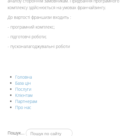
аналізу стороннім замовникам. Придбання програмного
комплексу здійснюється на умовах франчайзингу.
До вартості франшизи входить :
- програмний комплекс;
- підготовчі роботи;
- пусконалагоджувальні роботи
Головна
База цін
Послуги
Клієнтам
Партнерам
Про нас
Пошук...