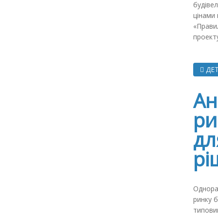
будівел
цінами 
«Правил
проекту
ДЕТ
Ан
ри
дл
рі
Однора
ринку б
типови