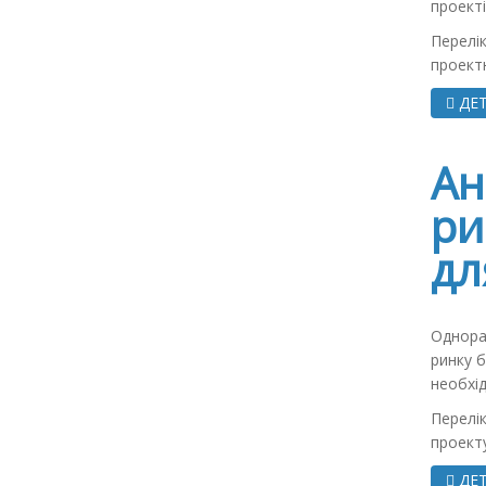
проекті
Перелік
проектн
ДЕТ
Ан
ри
дл
Однора
ринку б
необхід
Перелік
проекту
ДЕТ