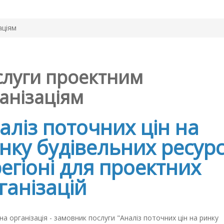
аціям
слуги проектним
анізаціям
аліз поточних цін на
нку будівельних ресурс
регіоні для проектних
ганізацій
а організація - замовник послуги "Аналіз поточних цін на ринку