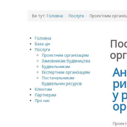
Ви тут:
Головна
/
Послуги
/
Проектним організ
Головна
По
База цін
Послуги
орг
Проектним організаціям
Замовникам будівництва
Будівельникам
Ан
Експертним організаціям
Постачальникам
ри
будівельних ресурсів
Клієнтам
у 
Партнерам
Про нас
ор
Проектн