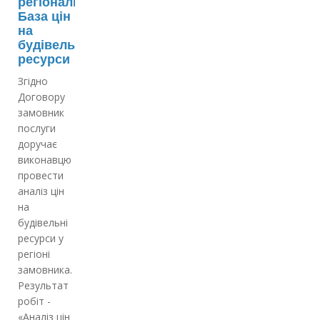
регіональна
База цін
на
будівельні
ресурси
Згідно
Договору
замовник
послуги
доручає
виконавцю
провести
аналіз цін
на
будівельні
ресурси у
регіоні
замовника.
Результат
робіт -
«Аналіз цін