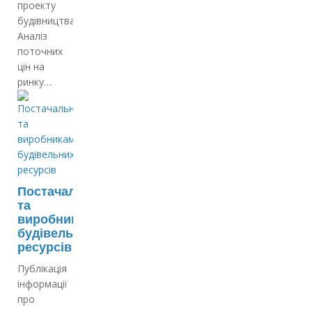
проекту
будівництва;
Аналіз
поточних
цін на
ринку…
Постачальникам
та
виробникам
будівельних
ресурсів
Публікація
інформації
про