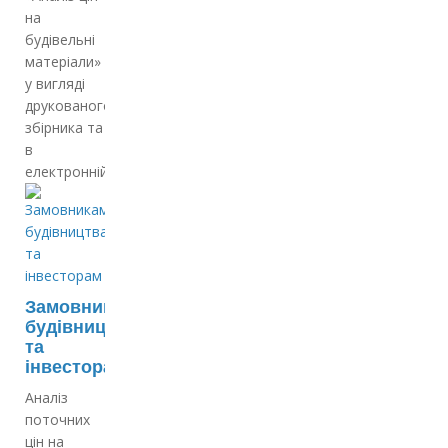
на
будівельні
матеріали»
у вигляді
друкованого
збірника та
в
електронній…
Замовникам
будівництва
та
інвесторам
Аналіз
поточних
цін на