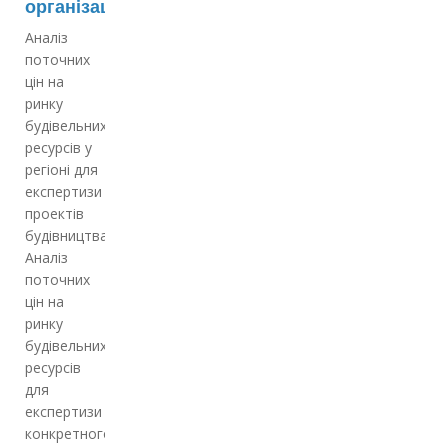
організаціям
Аналіз
поточних
цін на
ринку
будівельних
ресурсів у
регіоні для
експертизи
проектів
будівництва;
Аналіз
поточних
цін на
ринку
будівельних
ресурсів
для
експертизи
конкретного