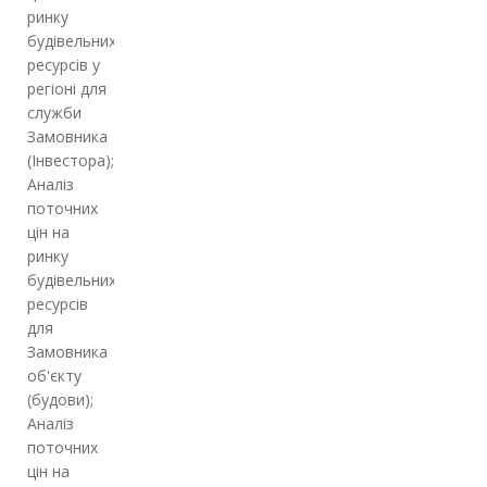
ринку
будівельних
ресурсів у
регіоні для
служби
Замовника
(Інвестора);
Аналіз
поточних
цін на
ринку
будівельних
ресурсів
для
Замовника
об'єкту
(будови);
Аналіз
поточних
цін на