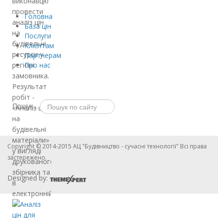
виконавцю
провести
Головна
аналіз цін
База цін
на
Послуги
будівельні
Клієнтам
ресурси у
Партнерам
регіоні
Про нас
замовника.
Результат
робіт -
Пошук...
«Аналіз цін
на
будівельні
матеріали»
Copyright © 2014-2015 АЦ "Будівництво - сучасні технології" Всі права
у вигляді
застережено.
друкованого
збірника та
Designed by:
в
електронній…