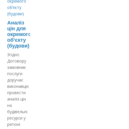
Аналіз
цін для
окремого
об’єкту
(будови)
Згідно
Договору
замовник
послуги
доручає
виконавцю
провести
аналіз цін
на
будівельні
ресурси у
регіоні