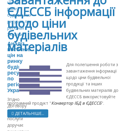
ЄДЕССБ інформації
щодо ціни
будівельних
матеріалів
Аналіз
поточних
цін на
ринку
Для полегшення роботи з
будівельних
завантаження інформації
ресурсів
щодо ціни будівельної
по
продукції та інших
регіонах
України
будівельних матеріалів до
ЄДЕССБ використовуйте
Згідно
програмний продукт "
Конвертор ІБД в ЄДЕССБ
".
Договору
замовник
ДЕТАЛЬНІШЕ...
послуги
доручає