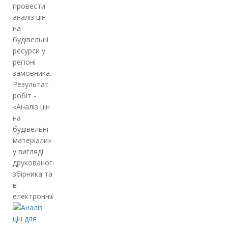
провести
аналіз цін
на
будівельні
ресурси у
регіоні
замовника.
Результат
робіт -
«Аналіз цін
на
будівельні
матеріали»
у вигляді
друкованого
збірника та
в
електронній…