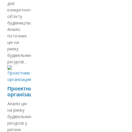
для
конкретного
об'єкту
будівництва;
Аналіз
поточних
цін на
ринку
будівельних
ресурсів…
Проектним
організаціям
Аналіз цін
на ринку
будівельних
ресурсів у
регіоні