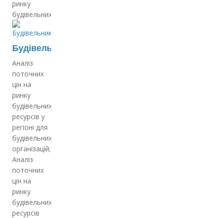
ринку
будівельних…
Будівельникам
Аналіз
поточних
цін на
ринку
будівельних
ресурсів у
регіоні для
будівельних
організацій;
Аналіз
поточних
цін на
ринку
будівельних
ресурсів