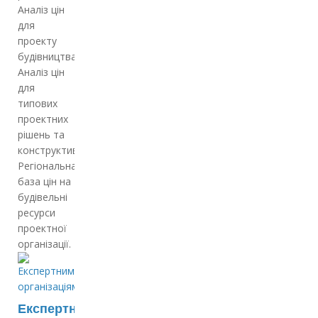
Аналіз цін
для
проекту
будівництва
Аналіз цін
для
типових
проектних
рішень та
конструктивів
Регіональна
база цін на
будівельні
ресурси
проектної
організації.
Експертним