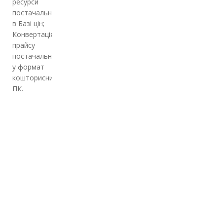
ресурси
постачальника
в Базі цін;
Конвертація
прайсу
постачальника
у формат
кошторисних
ПК.